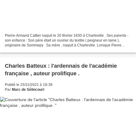
Pierre-Armand Cattier naquit le 20 février 1830 à Charleville . Ses parents -
son enfance : Son père était un ouvrier du textile ( peigneur en laine ),
originaire de Sommepy . Sa mère , naquit à Charleville. Lorsque Pierre
Armand eut 10 ans , ses parents...
Charles Batteux : l'ardennais de l'académie
française , auteur prolifique .
Publié le 25/11/2021 à 18:38
Par
Marc de Sélincourt