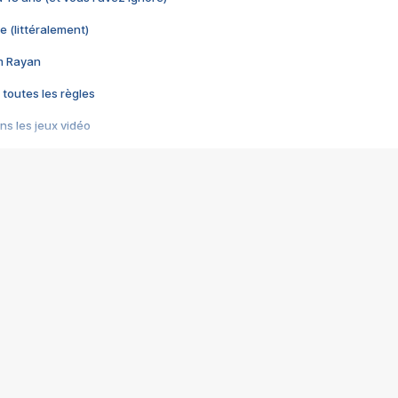
e (littéralement)
im Rayan
 toutes les règles
s les jeux vidéo
us choquant de Rockstar ? - Le scandale BULLY
e plus moche de Steam
du RÊVE tourne au CAUCHEMAR
pendant 8 heures
it… à tort
umiliés par un jeu vidéo
ire - Final Fantasy 8
ti un empire - Age of Empires