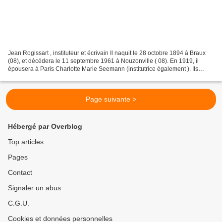
Jean Rogissart , instituteur et écrivain Il naquit le 28 octobre 1894 à Braux
(08), et décédera le 11 septembre 1961 à Nouzonville ( 08). En 1919, il
épousera à Paris Charlotte Marie Seemann (institutrice également ). Ils
auront 5 enfants . Cet instituteur...
Page suivante >
Hébergé par Overblog
Top articles
Pages
Contact
Signaler un abus
C.G.U.
Cookies et données personnelles