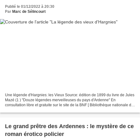
Publié le 01/12/2022 à 20:30
Par
Marc de Sélincourt
Une légende d'Hargnies: les Vieux Source: édition de 1899 du livre de Jules
Mazé (1 ) "Douze légendes merveilleuses du pays d'Ardenne" En
consultation libre et gratuite sur le site de la BNF [ Bibliothèque nationale de
France ] ( 1 )JULES MAZÉ : ÉCRIVAIN...
Le grand prêtre des Ardennes : le mystère de ce
roman érotico policier