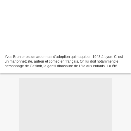
Yves Brunier est un ardennais d'adoption qui naquit en 1943 à Lyon. C' est
un marionnettiste, auteur et comédien français. On lui doit notamment le
personnage de Casimir, le gentil dinosaure de L'Île aux enfants. Il a été
nommé chevalier dans l'ordre...