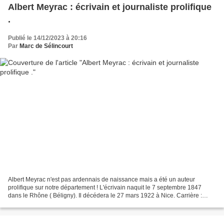
Albert Meyrac : écrivain et journaliste prolifique
.
Publié le 14/12/2023 à 20:16
Par
Marc de Sélincourt
Albert Meyrac n'est pas ardennais de naissance mais a été un auteur
prolifique sur notre département ! L'écrivain naquit le 7 septembre 1847
dans le Rhône ( Béligny). Il décédera le 27 mars 1922 à Nice. Carrière :
Après le bac , il poursuivit des études...