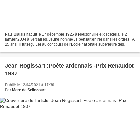
Paul Bialais naquit le 17 décembre 1926 à Nouzonville et décédera le 2
janvier 2004 à Versailles. Jeune homme , il pensait entrer dans les ordres . A
25 ans , il fut reçu 1er au concours de l'École nationale supérieure des
beaux-arts de Paris . Ensuite...
Jean Rogissart :Poète ardennais -Prix Renaudot
1937
Publié le 12/04/2021 à 17:30
Par
Marc de Sélincourt