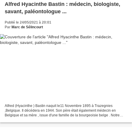
Alfred Hyacinthe Bastin : médecin, biologiste,
savant, paléontologue ...
Publié le 24/05/2021 à 20:01
Par
Marc de Sélincourt
Alfred (Hyacinthe ) Bastin naquit le11 Novembre 1895 à Trazegnies
,Belgique. Il décédera en 1944. Son père était également médecin en
Belgique et sa mère , issue d'une famille de la bourgeoisie belge . Notre
médecin exerça la médecine à Deville et à Château...