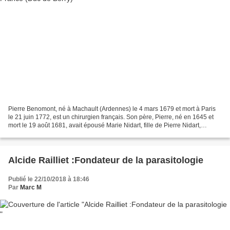
Pierre Benomont, né à Machault (Ardennes) le 4 mars 1679 et mort à Paris
le 21 juin 1772, est un chirurgien français. Son père, Pierre, né en 1645 et
mort le 19 août 1681, avait épousé Marie Nidart, fille de Pierre Nidart,
lieutenant en la vicomté de...
Alcide Railliet :Fondateur de la parasitologie
Publié le 22/10/2018 à 18:46
Par
Marc M