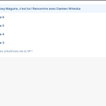
bey Maguire, c'est lui ! Rencontre avec Damien Witecka
e 6
e 5
e 4
e 3
s créatrices de la VF !
e 2
e 1
e Mektoub My Love arrive enfin ! Rencontre avec Shaïn Boumedine et Sal
i : après Toni en famille
elle réalise le bouleversant Dites lui que je l'aime
ais ! Rencontre autour de Vie privée de Rebecca Zlotowski