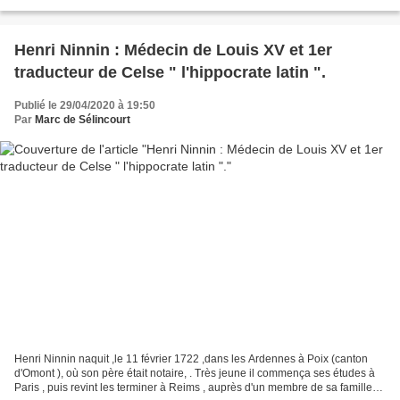
médecin reconnu et homme politique...
Henri Ninnin : Médecin de Louis XV et 1er
traducteur de Celse " l'hippocrate latin ".
Publié le 29/04/2020 à 19:50
Par
Marc de Sélincourt
Henri Ninnin naquit ,le 11 février 1722 ,dans les Ardennes à Poix (canton
d'Omont ), où son père était notaire, . Très jeune il commença ses études à
Paris , puis revint les terminer à Reims , auprès d'un membre de sa famille