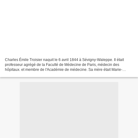
Charles Émile Troisier naquit le 6 avril 1844 à Sévigny-Waleppe. Il était
professeur agrégé de la Faculté de Médecine de Paris, médecin des
hôpitaux. et membre de l'Académie de médecine. Sa mère était Marie-
Louise Adeline Marache et son père, Antoine...