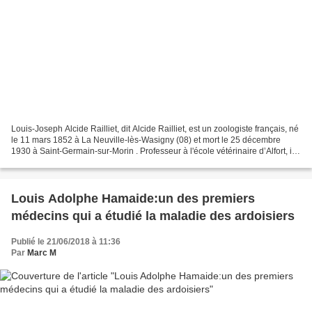
Louis-Joseph Alcide Railliet, dit Alcide Railliet, est un zoologiste français, né
le 11 mars 1852 à La Neuville-lès-Wasigny (08) et mort le 25 décembre
1930 à Saint-Germain-sur-Morin . Professeur à l'école vétérinaire d’Alfort, il
est alors considéré...
Louis Adolphe Hamaide:un des premiers
médecins qui a étudié la maladie des ardoisiers
Publié le 21/06/2018 à 11:36
Par
Marc M