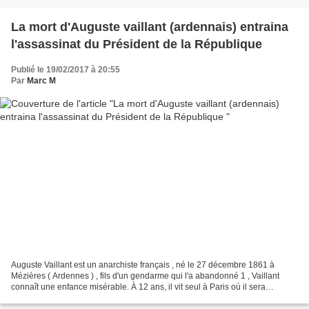
La mort d'Auguste vaillant (ardennais) entraina
l'assassinat du Président de la République
Publié le 19/02/2017 à 20:55
Par
Marc M
Auguste Vaillant est un anarchiste français , né le 27 décembre 1861 à
Mézières ( Ardennes ) , fils d'un gendarme qui l'a abandonné 1 , Vaillant
connaît une enfance misérable. À 12 ans, il vit seul à Paris où il sera
plusieurs fois condamné : à l'âge...