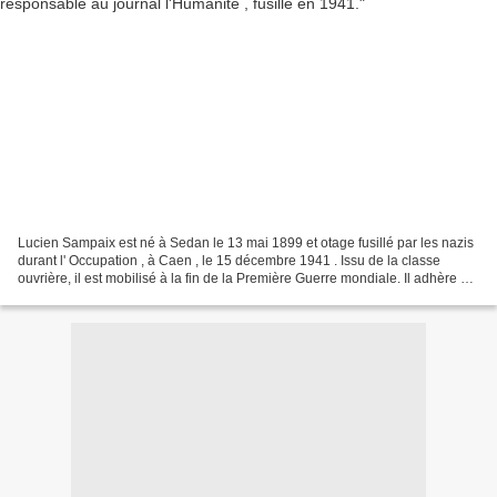
Lucien Sampaix est né à Sedan le 13 mai 1899 et otage fusillé par les nazis
durant l' Occupation , à Caen , le 15 décembre 1941 . Issu de la classe
ouvrière, il est mobilisé à la fin de la Première Guerre mondiale. Il adhère à
la CGTU et au Parti communiste...