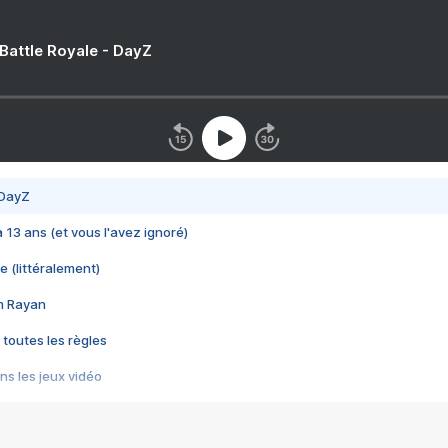
 Battle Royale - DayZ
 DayZ
 a 13 ans (et vous l'avez ignoré)
e (littéralement)
im Rayan
 toutes les règles
s les jeux vidéo
us choquant de Rockstar ? - Le scandale BULLY