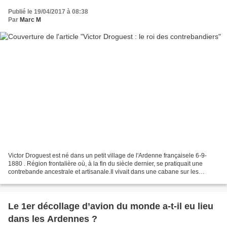
Publié le 19/04/2017 à 08:38
Par
Marc M
Victor Droguest est né dans un petit village de l'Ardenne françaisele 6-9-
1880 . Région frontalière où, à la fin du siècle dernier, se pratiquait une
contrebande ancestrale et artisanale.Il vivait dans une cabane sur les
hauteurs de Braux . Surnommé le...
Le 1er décollage d’avion du monde a-t-il eu lieu
dans les Ardennes ?