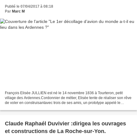
Publié le 07/04/2017 à 08:18
Par
Marc M
François Elisée JULLIEN est né le 14 novembre 1836 à Tourteron, petit
village des Ardennes.Cordonnier de métier, Elisée tente de réaliser son rêve
de voler en construisantavec trois de ses amis, un prototype appelé le
"Corbeau Jullien".Cet engin parvient...
Claude Raphaél Duvivier :dirigea les ouvrages
et constructions de La Roche-sur-Yon.