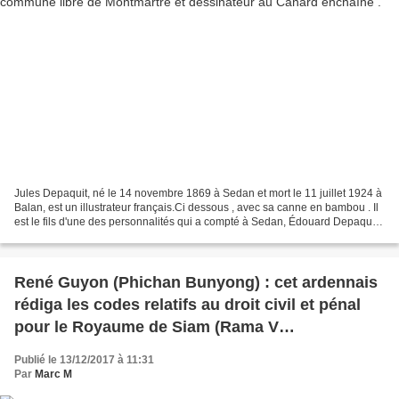
Jules Depaquit, né le 14 novembre 1869 à Sedan et mort le 11 juillet 1924 à
Balan, est un illustrateur français.Ci dessous , avec sa canne en bambou . Il
est le fils d'une des personnalités qui a compté à Sedan, Édouard Depaquit,
un ingénieur des Pont...
René Guyon (Phichan Bunyong) : cet ardennais
rédiga les codes relatifs au droit civil et pénal
pour le Royaume de Siam (Rama V
Chulalongkor )
Publié le 13/12/2017 à 11:31
Par
Marc M