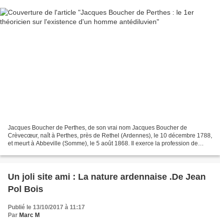
Jacques Boucher de Perthes, de son vrai nom Jacques Boucher de
Crèvecœur, naît à Perthes, près de Rethel (Ardennes), le 10 décembre 1788,
et meurt à Abbeville (Somme), le 5 août 1868. Il exerce la profession de
Directeur des Douanes mais est surtout connu...
Un joli site ami : La nature ardennaise .De Jean
Pol Bois
Publié le 13/10/2017 à 11:17
Par
Marc M