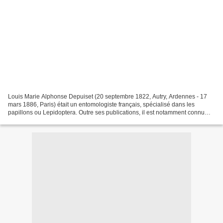
Louis Marie Alphonse Depuiset (20 septembre 1822, Autry, Ardennes - 17
mars 1886, Paris) était un entomologiste français, spécialisé dans les
papillons ou Lepidoptera. Outre ses publications, il est notamment connu
pour avoir découvert, jeune voyageur...