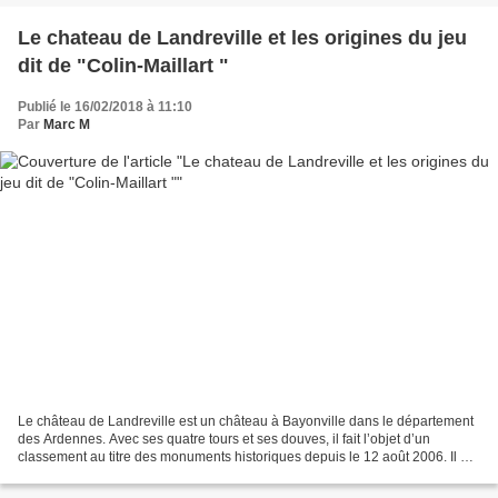
Le chateau de Landreville et les origines du jeu
dit de "Colin-Maillart "
Publié le 16/02/2018 à 11:10
Par
Marc M
Le château de Landreville est un château à Bayonville dans le département
des Ardennes. Avec ses quatre tours et ses douves, il fait l’objet d’un
classement au titre des monuments historiques depuis le 12 août 2006. Il est
aujourd'hui un Luxury Bed &...