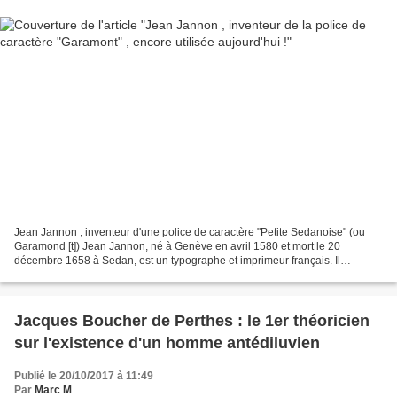
Jean Jannon , inventeur d'une police de caractère "Petite Sedanoise" (ou
Garamond [t]) Jean Jannon, né à Genève en avril 1580 et mort le 20
décembre 1658 à Sedan, est un typographe et imprimeur français. Il
confessait le calvinisme. Reçu imprimeur, il...
Jacques Boucher de Perthes : le 1er théoricien
sur l'existence d'un homme antédiluvien
Publié le 20/10/2017 à 11:49
Par
Marc M