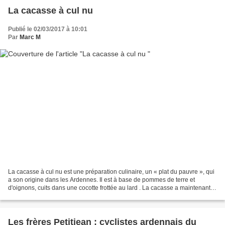
La cacasse à cul nu
Publié le 02/03/2017 à 10:01
Par
Marc M
La cacasse à cul nu est une préparation culinaire, un « plat du pauvre », qui
a son origine dans les Ardennes. Il est à base de pommes de terre et
d'oignons, cuits dans une cocotte frottée au lard . La cacasse a maintenant
acquis une valeur symbolique,...
Les frères Petitjean : cyclistes ardennais du