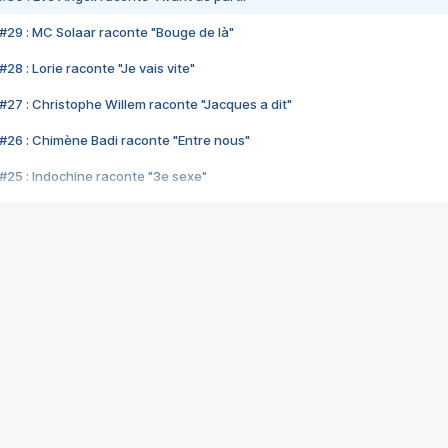
#29 : MC Solaar raconte "Bouge de là"
28 : Lorie raconte "Je vais vite"
#27 : Christophe Willem raconte "Jacques a dit"
#26 : Chimène Badi raconte "Entre nous"
#25 : Indochine raconte "3e sexe"
#24 : Zaho raconte "C'est chelou"
#23 : Patrick Bruel raconte "Au café des délices"
#22 : Kyo raconte "Le chemin"
#21 : Nolwenn Leroy raconte "Cassé"
#20 : Patrick Hernandez raconte "Born to be alive"
#19 : Lorie raconte "Près de moi"
#18 : Michael Jones raconte "A nos actes manqués" (avec Jean-Jacque