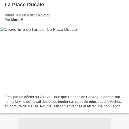
La Place Ducale
Publié le 01/03/2017 à 12:21
Par
Marc M
C'est par un décret du 23 avril 1608 que Charles de Gonzague donna son
nom à la ville qu'il avait décidé de fonder sur sa petite principauté d'Arches,
en bordure de Meuse. Pour réussir son entreprise et attirer une population
nouvelle, il fit déclarer...