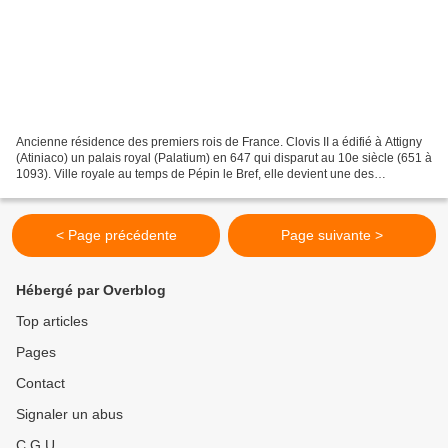
Ancienne résidence des premiers rois de France. Clovis II a édifié à Attigny
(Atiniaco) un palais royal (Palatium) en 647 qui disparut au 10e siècle (651 à
1093). Ville royale au temps de Pépin le Bref, elle devient une des
résidences de Charlemagne et...
< Page précédente
Page suivante >
Hébergé par Overblog
Top articles
Pages
Contact
Signaler un abus
C.G.U.