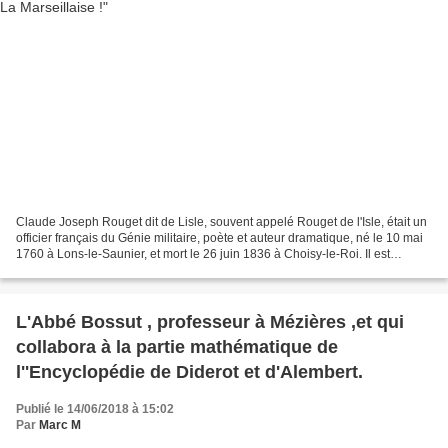
Claude Joseph Rouget dit de Lisle, souvent appelé Rouget de l'Isle, était un
officier français du Génie militaire, poète et auteur dramatique, né le 10 mai
1760 à Lons-le-Saunier, et mort le 26 juin 1836 à Choisy-le-Roi. Il est
l'auteur de La Marseillaise...
L'Abbé Bossut , professeur à Mézières ,et qui
collabora à la partie mathématique de
l''Encyclopédie de Diderot et d'Alembert.
Publié le 14/06/2018 à 15:02
Par
Marc M