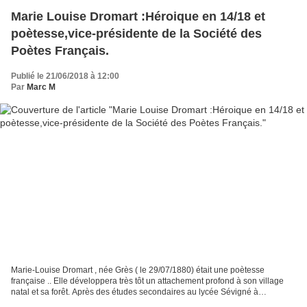
Marie Louise Dromart :Héroique en 14/18 et
poètesse,vice-présidente de la Société des
Poètes Français.
Publié le 21/06/2018 à 12:00
Par
Marc M
Marie-Louise Dromart , née Grès ( le 29/07/1880) était une poètesse
française .. Elle développera très tôt un attachement profond à son village
natal et sa forêt. Après des études secondaires au lycée Sévigné à
Charleville, elle apprendra le métier d’infirmière,mais...