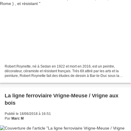
Robert Roynette, né à Sedan en 1922 et mort en 2016, est un peintre,
décorateur, céramiste et résistant français. Très tôt attiré par les arts et la
peinture, Robert Roynette fait des études de dessin à Bar-le-Duc sous la
direction du professeur Philbert,...
La ligne ferroviaire Vrigne-Meuse / Vrigne aux
bois
Publié le 18/06/2018 à 16:51
Par
Marc M