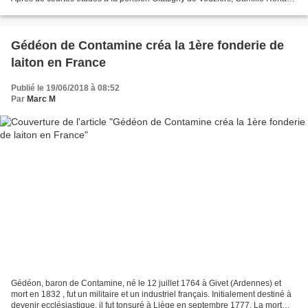
suit un apprentissage...
Gédéon de Contamine créa la 1ère fonderie de
laiton en France
Publié le 19/06/2018 à 08:52
Par
Marc M
Gédéon, baron de Contamine, né le 12 juillet 1764 à Givet (Ardennes) et
mort en 1832 , fut un militaire et un industriel français. Initialement destiné à
devenir ecclésiastique, il fut tonsuré à Liège en septembre 1777. La mort