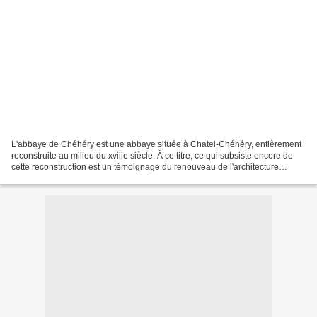
L'abbaye de Chéhéry est une abbaye située à Chatel-Chéhéry, entièrement
reconstruite au milieu du xviiie siècle. À ce titre, ce qui subsiste encore de
cette reconstruction est un témoignage du renouveau de l'architecture
monastique cistercienne. Après...