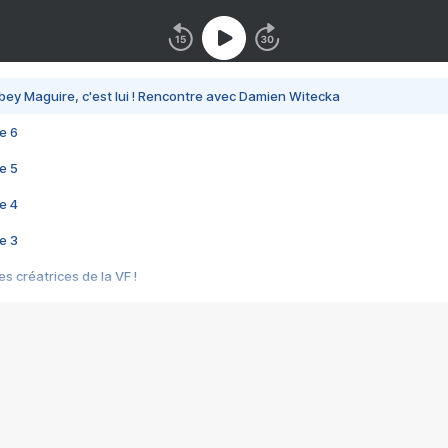
bey Maguire, c'est lui ! Rencontre avec Damien Witecka
e 6
e 5
e 4
e 3
s créatrices de la VF !
e 2
e 1
e Mektoub My Love arrive enfin ! Rencontre avec Shaïn Boumedine et Sal
i : après Toni en famille