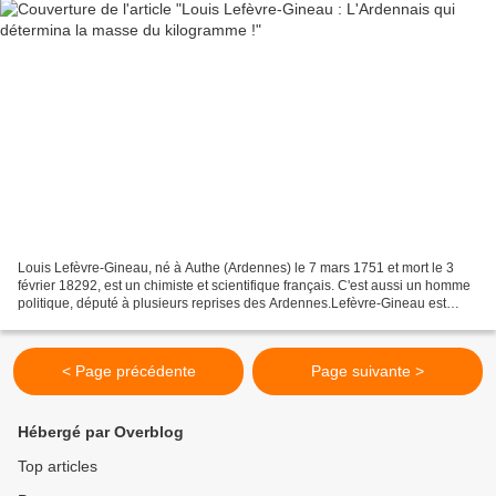
Louis Lefèvre-Gineau, né à Authe (Ardennes) le 7 mars 1751 et mort le 3
février 18292, est un chimiste et scientifique français. C'est aussi un homme
politique, député à plusieurs reprises des Ardennes.Lefèvre-Gineau est
d'origine modeste .Brillant élève...
< Page précédente
Page suivante >
Hébergé par Overblog
Top articles