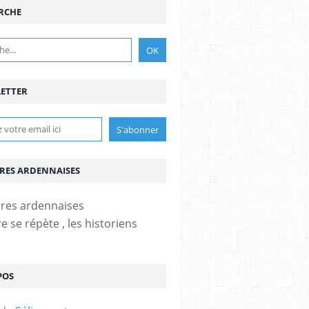
RCHE
ETTER
IRES ARDENNAISES
re se répète , les historiens
POS