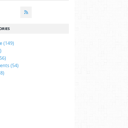
ORIES
ue
(149)
)
56)
ents
(54)
8)