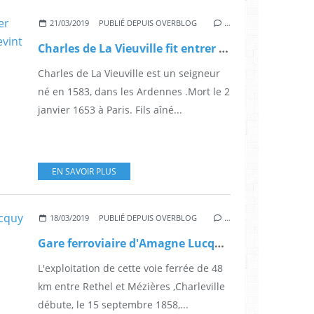
21/03/2019
PUBLIÉ DEPUIS OVERBLOG
…
Charles de La Vieuville fit entrer Richelieu au Conseil du roi .Et devint ministre de Mazarin
Charles de La Vieuville est un seigneur
né en 1583, dans les Ardennes .Mort le 2
janvier 1653 à Paris. Fils aîné...
EN SAVOIR PLUS
18/03/2019
PUBLIÉ DEPUIS OVERBLOG
…
Gare ferroviaire d'Amagne Lucquy : son dépôt , ses ateliers etc....
L'exploitation de cette voie ferrée de 48
km entre Rethel et Mézières ,Charleville
débute, le 15 septembre 1858,...