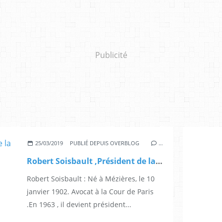
Publicité
25/03/2019
PUBLIÉ DEPUIS OVERBLOG
…
Robert Soisbault ,Président de la fédération de Tennis et sa fille , finaliste de Wimbledon ,championne d'Europe de rallye
Robert Soisbault : Né à Mézières, le 10
janvier 1902. Avocat à la Cour de Paris
.En 1963 , il devient président...