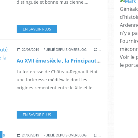
distinguée et bonne musicienne....
Généalo
d'histo
Ardenne
EN SAVOIR PLUS
n'y a p
Fournire
méconnu
22/03/2019
PUBLIÉ DEPUIS OVERBLOG
…
Voir le 
Au XVII éme siècle , la Principauté de Chateau-Regnault frappait de la fausse monnaie
le porta
La forteresse de Château-Regnault était
une forteresse médiévale dont les
origines remontent entre le XIIe et le...
EN SAVOIR PLUS
21/03/2019
PUBLIÉ DEPUIS OVERBLOG
…