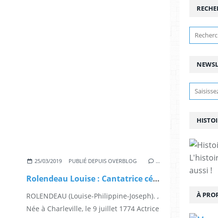
RECHE
NEWSL
HISTO
L'histoi
25/03/2019
PUBLIÉ DEPUIS OVERBLOG
…
aussi !
Rolendeau Louise : Cantatrice célèbre au 18 ème siècle et directrice du théâtre de Gand
À PRO
ROLENDEAU (Louise-Philippine-Joseph). ,
Née à Charleville, le 9 juillet 1774 Actrice