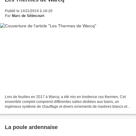
Publié le 14/11/2019 à 18:20
Par
Marc de Sélincourt
Lors de fouilles en 2017 à Warcq, a été mis en évidence ces thermes. Cet
ensemble complet comprend différentes salles dédiées aux bains, un
ingénieux système de chauffage et divers ornements de marbres blancs et
colorés Rares par leur luxe et leur état...
La poule ardennaise