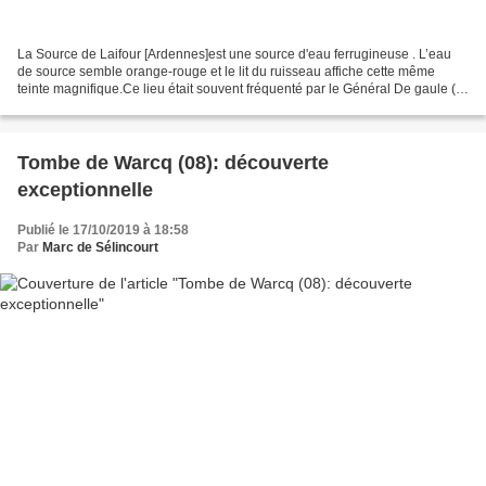
La Source de Laifour [Ardennes]est une source d'eau ferrugineuse . L’eau
de source semble orange-rouge et le lit du ruisseau affiche cette même
teinte magnifique.Ce lieu était souvent fréquenté par le Général De gaule ( 1
) L’eau sort de la source au...
Tombe de Warcq (08): découverte
exceptionnelle
Publié le 17/10/2019 à 18:58
Par
Marc de Sélincourt