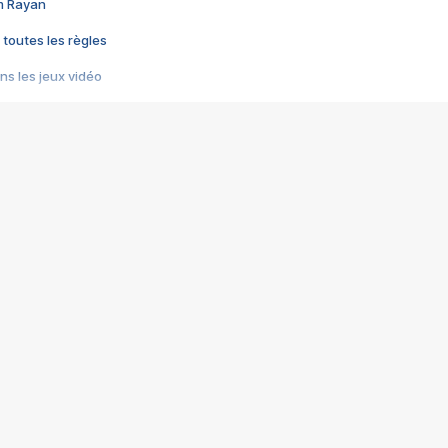
im Rayan
 toutes les règles
s les jeux vidéo
us choquant de Rockstar ? - Le scandale BULLY
e plus moche de Steam
du RÊVE tourne au CAUCHEMAR
pendant 8 heures
it… à tort
umiliés par un jeu vidéo
ire - Final Fantasy 8
ti un empire - Age of Empires
story DOFUS
tard, il crée l'un des pires jeux de tous les temps, MindsEye.