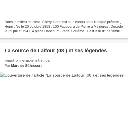
Dans le milieu musical , Chéry-Henri est plus connu sous l'unique prénom ,
Henri . Né le 20 octobre 1858 , 100 Faubourg de Pierre à Mézières . Décédé
le 29 juillet 1941, 4 place Dancourt - Paris XVIIIème . Il est issu d'une famille
de musicien militaire...
La source de Laifour (08 ) et ses légendes
Publié le 17/10/2019 à 19:24
Par
Marc de Sélincourt