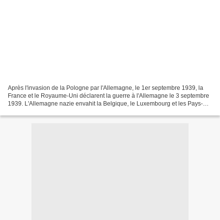
Après l'invasion de la Pologne par l'Allemagne, le 1er septembre 1939, la
France et le Royaume-Uni déclarent la guerre à l'Allemagne le 3 septembre
1939. L'Allemagne nazie envahit la Belgique, le Luxembourg et les Pays-
Bas le 10 mai 1940, puis perce le...