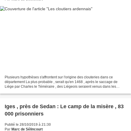
Plusieurs hypothèses s'affrontent sur l'origine des clouteries dans ce
département La plus probable , serait qu'en 1468 , après le saccage de
Liège par Charles le Téméraire , des Liégeois seraient venus dans les
Ardennes .Et avec eux , la fabrication...
Iges , près de Sedan : Le camp de la misère , 83
000 prisonniers
Publié le 28/10/2019 à 21:30
Par
Marc de Sélincourt