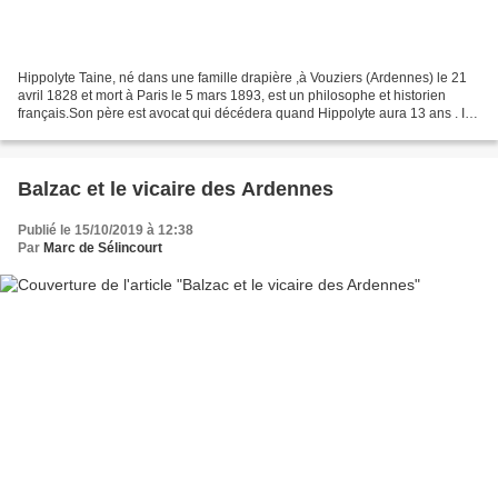
Hippolyte Taine, né dans une famille drapière ,à Vouziers (Ardennes) le 21
avril 1828 et mort à Paris le 5 mars 1893, est un philosophe et historien
français.Son père est avocat qui décédera quand Hippolyte aura 13 ans . Il
suivra des études brillantes...
Balzac et le vicaire des Ardennes
Publié le 15/10/2019 à 12:38
Par
Marc de Sélincourt