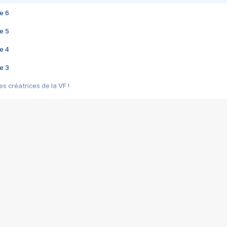
e 6
e 5
e 4
e 3
s créatrices de la VF !
e 2
e 1
e Mektoub My Love arrive enfin ! Rencontre avec Shaïn Boumedine et Sal
i : après Toni en famille
elle réalise le bouleversant Dites lui que je l'aime
ais ! Rencontre autour de Vie privée de Rebecca Zlotowski
 de Marguerite, Grave... Rencontre avec Ella Rumpf