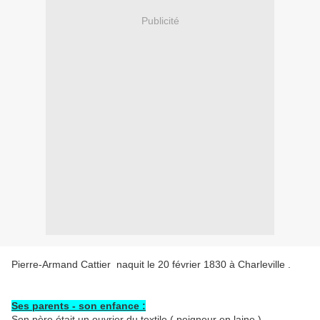
Publicité
Pierre-Armand Cattier naquit le 20 février 1830 à Charleville .
Ses parents - son enfance :
Son père était un ouvrier du textile ( peigneur en laine ),