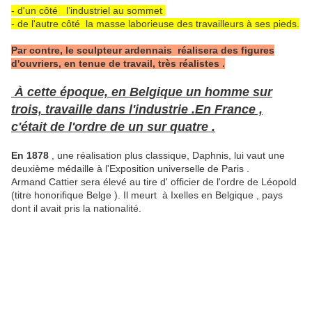
- d'un côté l’industriel au sommet
- de l'autre côté la masse laborieuse des travailleurs à ses pieds.
Par contre, le sculpteur ardennais réalisera des figures
d'ouvriers, en tenue de travail, très réalistes .
À cette époque, en Belgique un homme sur
trois, travaille dans l'industrie .En France ,
c'était de l'ordre de un sur quatre .
En 1878
, une réalisation plus classique, Daphnis, lui vaut une
deuxième médaille à l'Exposition universelle de Paris .
Armand Cattier sera élevé au tire d' officier de l'ordre de Léopold
(titre honorifique Belge ). Il meurt à Ixelles en Belgique , pays
dont il avait pris la nationalité.