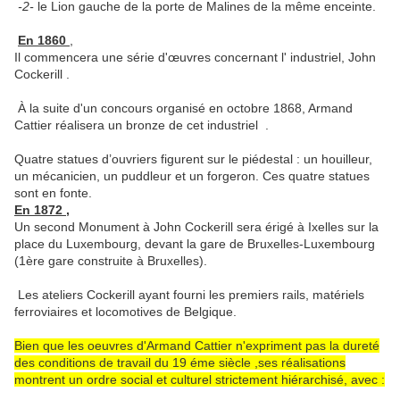
-2-
le Lion gauche de la porte de Malines de la même enceinte.
En 1860
,
Il commencera une série d'œuvres concernant l' industriel, John
Cockerill .
À la suite d'un concours organisé en octobre 1868, Armand
Cattier réalisera un bronze de cet industriel .
Quatre statues d’ouvriers figurent sur le piédestal : un houilleur,
un mécanicien, un puddleur et un forgeron. Ces quatre statues
sont en fonte.
En 1872 ,
Un second Monument à John Cockerill sera érigé à Ixelles sur la
place du Luxembourg, devant la gare de Bruxelles-Luxembourg
(1ère gare construite à Bruxelles).
Les ateliers Cockerill ayant fourni les premiers rails, matériels
ferroviaires et locomotives de Belgique.
Bien que les oeuvres d'Armand Cattier n'expriment pas la dureté
des conditions de travail du 19 éme siècle ,ses réalisations
montrent un ordre social et culturel strictement hiérarchisé, avec :