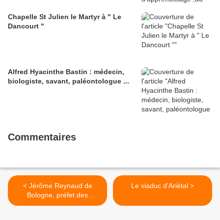
Chapelle St Julien le Martyr à " Le
Dancourt "
Alfred Hyacinthe Bastin : médecin,
biologiste, savant, paléontologue ...
Commentaires
< Jérôme Reynaud de
Le viaduc d'Ariétal >
Bologne, préfet des
Ardennes et décoré par G.
Washington