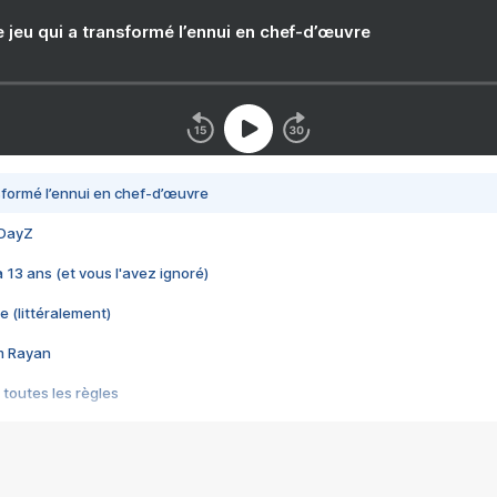
e jeu qui a transformé l’ennui en chef-d’œuvre
nsformé l’ennui en chef-d’œuvre
 DayZ
 a 13 ans (et vous l'avez ignoré)
e (littéralement)
im Rayan
 toutes les règles
s les jeux vidéo
us choquant de Rockstar ? - Le scandale BULLY