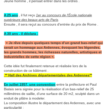
Jeune homme , il pensait entrer dans les ordres .
A 25 ans
, il fut reçu
1er au concours de l'École nationale
supérieure des beaux-arts de Paris
.
Ensuite , il sera reçut au concours d'entrée du prix de Rome .
A 30 ans , il déclara :
« Je rêve depuis quelques temps d’un grand bas-relief qui
serait un hommage aux Ardennes, évoquant les légendes,
les grands hommes, les richesses naturelles, artistiques et
industrielles de cette région ».
Cette idée fut finalement retenue et réalisée lors de la
construction de ce bâtiment .
** Hall des Archives départementales des Ardennes**
En juillet 1957, une convention
entre la préfecture et Paul
Bialais sera signée pour la réalisation d’un bas-relief de 25
millimètres de saillie, d’une surface de 20 m2, sculpté dans un
enduit de plâtre à modeler.
La composition illustre le département des Ardennes, avec une
particularité :