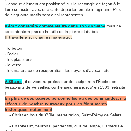
- chaque élément est positionné sur le rectangle de façon à le
faire coïncider avec une carte départementale imaginaire. Plus
de cinquante motifs sont ainsi représentés .
Il était considéré comme Maître dans son domaine
mais ne
se contentera pas de la taille de la pierre et du bois .
Il travaillera sur d'autres matériaux :
- le béton
- l'acier
- les plastiques
- le verre
-les matériaux de récupération, les noyaux d'avocat, etc.
A 38 ans
, il deviendra professeur de sculpture à l'École des
beaux-arts de Versailles, où il enseignera jusqu' en 1993 (retraite
)
En plus de ses œuvres personnelles ou des commandes, il a
effectué de nombreux travaux pour les Monuments
historiques, notamment
:
- Christ en bois du XVIIe, restauration, Saint-Rémy de Salers.
- Chapiteaux, fleurons, pendentifs, culs de lampe, Cathédrale