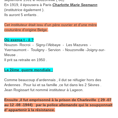
En 1919, il épousera à Paris
Charlotte Marie Seemann
(institutrice également ).
Ils auront 5 enfants .
Cet instituteur était issu d'un père ouvrier et d'une mère
couturière d'origine Belge
.
Où exerça t - il ?
Nouzon- Rocroi - Signy-l’Abbaye - Les Mazures -
Yvernaumont - Touligny - Servion - Nouzonville -Joigny-sur-
Meuse .
Il prit sa retraite en 1950 .
La 2ème guerre mondiale :
Comme beaucoup d'ardennais , il dut se réfugier hors des
Ardennes . Pour lui et sa famille ,ce fut dans les 2 Sèvres .
Jean Rogissart fut nommé instituteur à Lageon.
Ensuite ,il fut emprisonné à la prison de Charleville ( 29 -07
au 12 -08 -1944) par la police allemande qui le soupçonnait
d’ appartenir à la résistance.