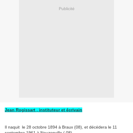
Publicité
Jean Rogissart , instituteur et écrivain
Il naquit le 28 octobre 1894 à Braux (08), et décédera le 11
septembre 1961 à Nouzonville ( 08).