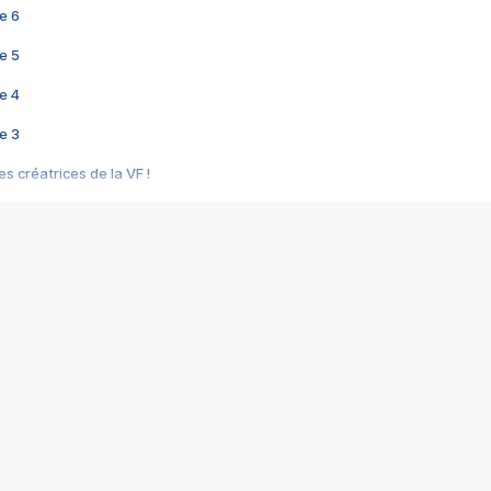
e 6
e 5
e 4
e 3
s créatrices de la VF !
e 2
e 1
e Mektoub My Love arrive enfin ! Rencontre avec Shaïn Boumedine et Sal
i : après Toni en famille
elle réalise le bouleversant Dites lui que je l'aime
ais ! Rencontre autour de Vie privée de Rebecca Zlotowski
 de Marguerite, Grave... Rencontre avec Ella Rumpf
 Les Rêveurs, un film intime sur la santé mentale