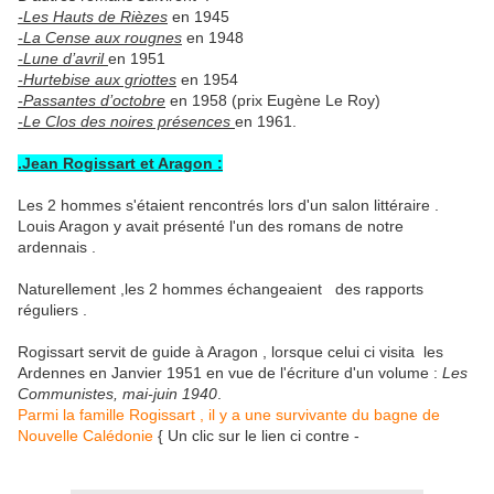
-Les Hauts de Rièzes
en 1945
-La Cense aux rougnes
en 1948
-Lune d’avril
en 1951
-Hurtebise aux griottes
en 1954
-Passantes d’octobre
en 1958 (prix Eugène Le Roy)
-Le Clos des noires présences
en 1961.
.Jean Rogissart et Aragon :
Les 2 hommes s'étaient rencontrés lors d'un salon littéraire .
Louis Aragon y avait présenté l'un des romans de notre
ardennais .
Naturellement ,les 2 hommes échangeaient des rapports
réguliers .
Rogissart servit de guide à Aragon , lorsque celui ci visita les
Ardennes en Janvier 1951 en vue de l'écriture d'un volume :
Les
Communistes, mai-juin 1940
.
Parmi la famille Rogissart , il y a une survivante du bagne de
Nouvelle Calédonie
{ Un clic sur le lien ci contre -