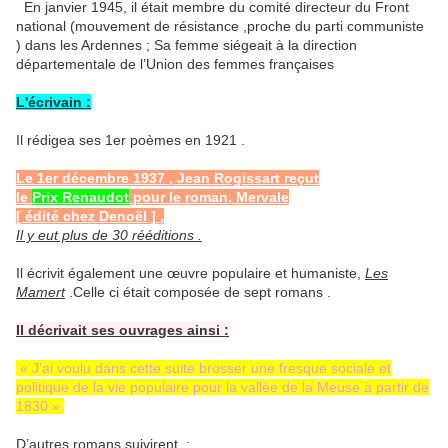
En janvier 1945, il était membre du comité directeur du Front
national (mouvement de résistance ,proche du parti communiste
) dans les Ardennes ; Sa femme siégeait à la direction
départementale de l’Union des femmes françaises
L'écrivain :
Il rédigea ses 1er poèmes en 1921 .
Le 1er décembre 1937 , Jean Rogissart reçut
le
Prix Renaudot
pour le roman, Mervale
[ édité chez Denoël ] .
Il y eut plus de 30 rééditions .
Il écrivit également une œuvre populaire et humaniste,
Les
Mamert
.Celle ci était composée de sept romans .
Il décrivait ses ouvrages ainsi :
« J’ai voulu dans cette suite brosser une fresque sociale et
politique de la vie populaire pour la vallée de la Meuse à partir de
1830 ».
D’autres romans suivirent :