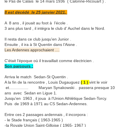
le Pas de Calais le 14 mars 1936 ( Calonne-Ricouart ) .
Il est décédé le 25 janvier 2021.
A 8 ans , il jouait au foot à l'école .
3 ans plus tard , il intégra le club d' Auchel dans le Nord.
Il resta dans ce club jusqu'en Junior .
Ensuite , il ira à St Quentin dans l'Aisne .
Les Ardennes approchaient ....
C'était l'époque où il travaillait comme électricien .
Son parcours :
Arriva le match Sedan-St Quentin .
A la fin de la rencontre , Louis Dugauguez
( 1 )
vint le voir
et................. Maryan Synakowski . passera presque 10
ans avec Sedan en Ligue 1.
Jusqu'en 1963 , il joua à l'Union Athlétique Sedan-Torcy.
Puis de 1969 à 1971 au CS Sedan-Ardennes.
Entre ces 2 passages ardennais , il incorpora :
- le Stade français ( 1963-1965 )
-la Royale Union Saint-Gilloise ( 1965- 1967 )