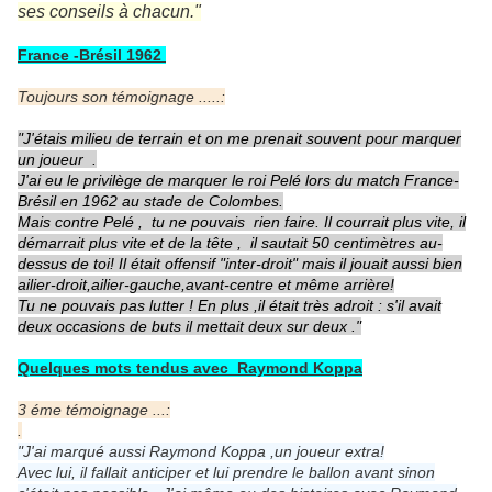
ses conseils à chacun."
France -Brésil 1962
Toujours son témoignage .....:
"J'étais milieu de terrain et on me prenait souvent pour marquer
un joueur .
J'ai eu le privilège de marquer le roi Pelé lors du match France-
Brésil en 1962 au stade de Colombes.
Mais contre Pelé , tu ne pouvais rien faire. Il courrait plus vite, il
démarrait plus vite et de la tête , il sautait 50 centimètres au-
dessus de toi! Il était offensif "inter-droit" mais il jouait aussi bien
ailier-droit,ailier-gauche,avant-centre et même arrière!
Tu ne pouvais pas lutter ! En plus ,il était très adroit : s'il avait
deux occasions de buts il mettait deux sur deux ."
Quelques mots tendus avec Raymond Koppa
3 éme témoignage ...:
.
"J'ai marqué aussi Raymond Koppa ,un joueur extra!
Avec lui, il fallait anticiper et lui prendre le ballon avant sinon