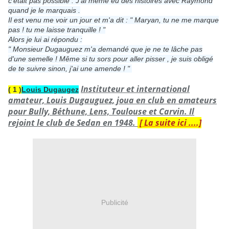
c'était pas possible . J'ai même eu des histoires avec Raymond
quand je le marquais .
Il est venu me voir un jour et m'a dit : " Maryan, tu ne me marque
pas ! tu me laisse tranquille ! "
Alors je lui ai répondu :
" Monsieur Dugauguez m'a demandé que je ne te lâche pas
d'une semelle ! Même si tu sors pour aller pisser , je suis obligé
de te suivre sinon, j'ai une amende ! "
Instituteur et international
( 1 )
Louis Dugaugez
amateur, Louis Dugauguez, joua en club en amateurs
pour Bully, Béthune, Lens, Toulouse et Carvin. Il
rejoint le club de Sedan en 1948.
[ La suite ici ....]
Publicité