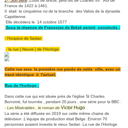
2- Son père
,Louis de Brézé, petit-fils de Charles VII .Roi de
France de 1422 à 1461.
Il était le cinquième roi de la branche des Valois de la dynastie
Capétienne.
Elle décédera le 14 octobre 1577 .
Sous la régence de Françoise de Brézé seront construits :
- l'hospice de Sedan
- la rue [
Neuve
] de l'Horloge
Cette rue sera la première rue pavée de cette ville, avec un
tracé identique à l'actuel.
Rue de l'horloge :
Dans cette rue qui est située près de l'église St Charles
Borromé, fut tournée , pendant 20 jours , une série pour la BBC :
Victor Hugo
- Les Misérables , le roman de
.
La série a été diffusée en 2019 sur cette même chaine de
télévision .L'équipe de production était Belge .Environ 70
personnes avaient investis le vieux Sedan .La rue de l'Horloge