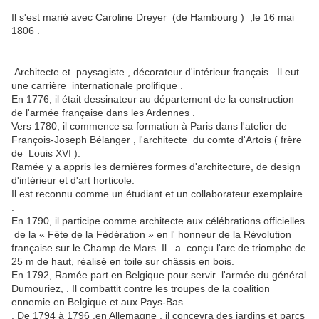
Il s'est marié avec Caroline Dreyer (de Hambourg ) ,le 16 mai
1806 .
Architecte et paysagiste , décorateur d'intérieur français . Il eut
une carrière internationale prolifique .
En 1776, il était dessinateur au département de la construction
de l'armée française dans les Ardennes .
Vers 1780, il commence sa formation à Paris dans l'atelier de
François-Joseph Bélanger , l'architecte du comte d'Artois ( frère
de Louis XVI ).
Ramée y a appris les dernières formes d'architecture, de design
d'intérieur et d'art horticole.
Il est reconnu comme un étudiant et un collaborateur exemplaire
.
En 1790, il participe comme architecte aux célébrations officielles
de la « Fête de la Fédération » en l' honneur de la Révolution
française sur le Champ de Mars .Il a conçu l'arc de triomphe de
25 m de haut, réalisé en toile sur châssis en bois.
En 1792, Ramée part en Belgique pour servir l'armée du général
Dumouriez, . Il combattit contre les troupes de la coalition
ennemie en Belgique et aux Pays-Bas .
. De 1794 à 1796 ,en Allemagne , il concevra des jardins et parcs