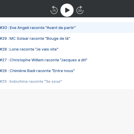
#30 : Eve Angeli raconte "Avant de partir"
#29 : MC Solaar raconte "Bouge de là"
28 : Lorie raconte "Je vais vite"
#27 : Christophe Willem raconte "Jacques a dit"
#26 : Chimène Badi raconte "Entre nous"
#25 : Indochine raconte "3e sexe"
#24 : Zaho raconte "C'est chelou"
#23 : Patrick Bruel raconte "Au café des délices"
#22 : Kyo raconte "Le chemin"
#21 : Nolwenn Leroy raconte "Cassé"