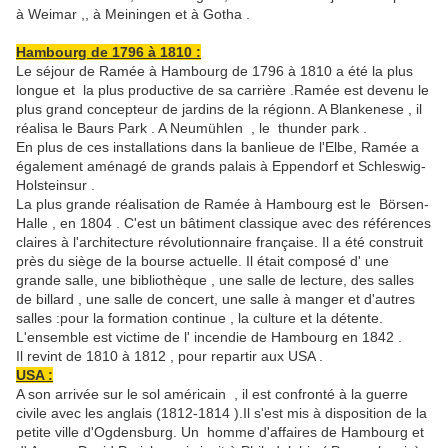
à Weimar ,, à Meiningen et à Gotha .
Hambourg de 1796 à 1810 :
Le séjour de Ramée à Hambourg de 1796 à 1810 a été la plus
longue et la plus productive de sa carrière .Ramée est devenu le
plus grand concepteur de jardins de la régionn. A Blankenese , il
réalisa le Baurs Park . A Neumühlen , le thunder park .
En plus de ces installations dans la banlieue de l'Elbe, Ramée a
également aménagé de grands palais à Eppendorf et Schleswig-
Holsteinsur .
La plus grande réalisation de Ramée à Hambourg est le Börsen-
Halle , en 1804 . C'est un bâtiment classique avec des références
claires à l'architecture révolutionnaire française. Il a été construit
près du siège de la bourse actuelle. Il était composé d' une
grande salle, une bibliothèque , une salle de lecture, des salles
de billard , une salle de concert, une salle à manger et d'autres
salles :pour la formation continue , la culture et la détente.
L'ensemble est victime de l' incendie de Hambourg en 1842 .
Il revint de 1810 à 1812 , pour repartir aux USA .
USA :
A son arrivée sur le sol américain , il est confronté à la guerre
civile avec les anglais (1812-1814 ).Il s'est mis à disposition de la
petite ville d'Ogdensburg. Un homme d'affaires de Hambourg et