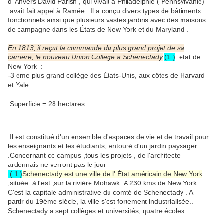
d' Anvers David Parish , qui vivait à Philadelphie ( Pennsylvanie)
avait fait appel à Ramée . Il a conçu divers types de bâtiments
fonctionnels ainsi que plusieurs vastes jardins avec des maisons
de campagne dans les États de New York et du Maryland .
En 1813, il reçut la commande du plus grand projet de sa
carrière, le nouveau Union College à Schenectady
(1 )
état de
New York :
-3 ème plus grand collège des États-Unis, aux côtés de Harvard
et Yale
.Superficie = 28 hectares .
Il est constitué d'un ensemble d'espaces de vie et de travail pour
les enseignants et les étudiants, entouré d'un jardin paysager
.Concernant ce campus ,tous les projets , de l'architecte
ardennais ne verront pas le jour
( 1 )
Schenectady est une ville de l' État américain de New York
,située à l'est ,sur la rivière Mohawk .A 230 kms de New York .
C'est la capitale administrative du comté de Schenectady . A
partir du 19ème siècle, la ville s'est fortement industrialisée..
Schenectady a sept collèges et universités, quatre écoles