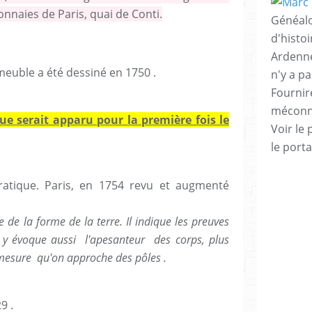
nnaies de Paris, quai de Conti.
Généalo
d'histo
Ardenne
meuble a été dessiné en 1750 .
n'y a p
Fournire
méconnu
que serait apparu pour la première fois le
Voir le 
le porta
tique. Paris, en 1754 revu et augmenté
e de la forme de la terre. Il indique les preuves
Il y évoque aussi l'apesanteur des corps, plus
 à mesure qu'on approche des pôles .
9 .