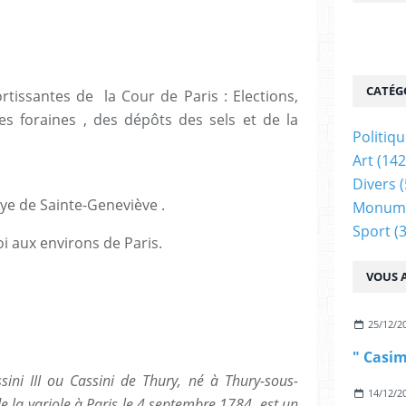
CATÉG
rtissantes de la Cour de Paris : Elections,
tes foraines , des dépôts des sels et de la
Politiq
Art
(142
Divers
(
ye de Sainte-Geneviève .
Monum
Sport
(3
i aux environs de Paris.
VOUS A
25/12/2
ssini III ou Cassini de Thury, né à Thury-sous-
14/12/2
e la variole à Paris le 4 septembre 1784, est un