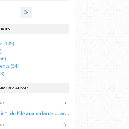
ORIES
ue
(149)
)
56)
ents
(54)
8)
IMEREZ AUSSI :
023
…
" Casimir ", de l'île aux enfants ... ardennais d'adoption !
023
…