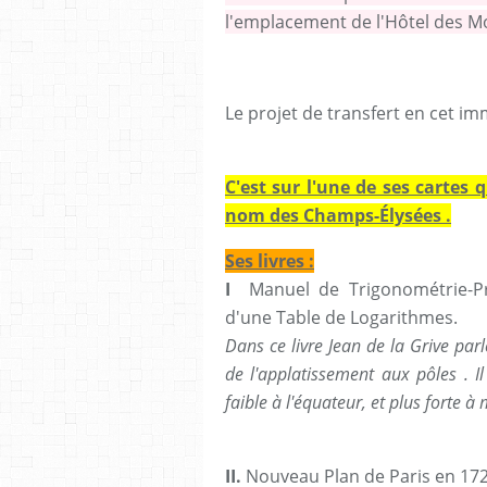
l'emplacement de l'Hôtel des Mo
Le projet de transfert en cet im
C'est sur l'une de ses cartes 
nom des Champs-Élysées .
Ses livres :
I
Manuel de Trigonométrie-Pra
d'une Table de Logarithmes.
Dans ce livre Jean de la Grive parl
de l'applatissement aux pôles . 
faible à l'équateur, et plus forte
II.
Nouveau Plan de Paris en 172