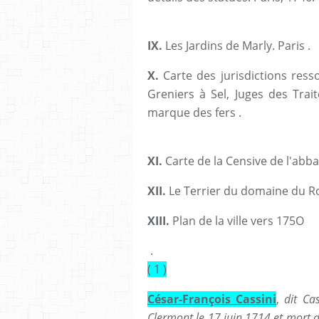
IX.
Les Jardins de Marly. Paris .
X.
Carte des jurisdictions resso
Greniers à Sel, Juges des Trai
marque des fers .
XI.
Carte de la Censive de l'abba
XII.
Le Terrier du domaine du Ro
XIII.
Plan de la ville vers 175O
.
( 1 )
César-François Cassini
,
dit Ca
Clermont le 17 juin 1714 et mort d