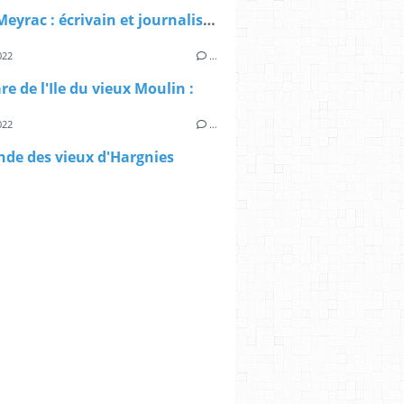
Albert Meyrac : écrivain et journaliste prolifique .
022
…
re de l'Ile du vieux Moulin :
022
…
nde des vieux d'Hargnies