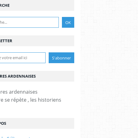
RCHE
ETTER
IRES ARDENNAISES
re se répète , les historiens
POS