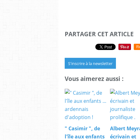
PARTAGER CET ARTICLE
R
S'inscrire à la newsletter
Vous aimerez aussi :
" Casimir ", de
Albert Meyra
l'île aux enfants
écrivain et