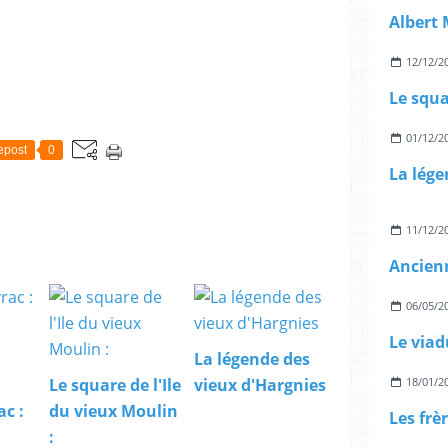
12/12/2
Le squa
01/12/2
epost
0
La lége
11/12/2
06/05/2
Le viad
La légende des
18/01/2
Le square de l'Ile
vieux d'Hargnies
c :
du vieux Moulin
: