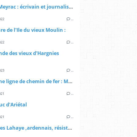
Albert Meyrac : écrivain et journaliste prolifique .
022
…
re de l'Ile du vieux Moulin :
022
…
nde des vieux d'Hargnies
023
…
Ancienne ligne de chemin de fer : Mézières - Wasigny
021
…
uc d'Ariétal
021
…
Les frères Lahaye ,ardennais, résistants et martyrs du Vercors