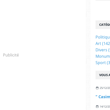
CATÉG
Politiq
Art
(142
Divers
(
Publicité
Monum
Sport
(3
VOUS A
25/12/2
14/12/2