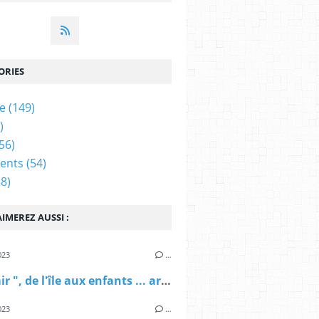
ORIES
ue
(149)
)
56)
ents
(54)
8)
IMEREZ AUSSI :
023
…
" Casimir ", de l'île aux enfants ... ardennais d'adoption !
023
…