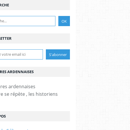
RCHE
ETTER
IRES ARDENNAISES
re se répète , les historiens
POS