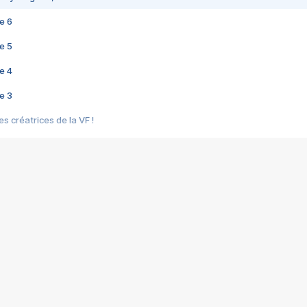
e 6
e 5
e 4
e 3
s créatrices de la VF !
e 2
e 1
e Mektoub My Love arrive enfin ! Rencontre avec Shaïn Boumedine et Sal
i : après Toni en famille
elle réalise le bouleversant Dites lui que je l'aime
ais ! Rencontre autour de Vie privée de Rebecca Zlotowski
 de Marguerite, Grave... Rencontre avec Ella Rumpf