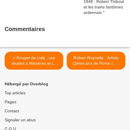
Commentaires
< Rouget de Lisle , ses
Robert Roynette : Artiste
études à Mézières et La
(2éme prix de Rome ) , et
Marseillaise !
résistant >
Hébergé par Overblog
Top articles
Pages
Contact
Signaler un abus
C.G.U.