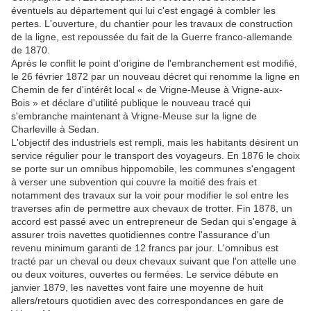
éventuels au département qui lui c'est engagé à combler les
pertes. L'ouverture, du chantier pour les travaux de construction
de la ligne, est repoussée du fait de la Guerre franco-allemande
de 1870.
Après le conflit le point d'origine de l'embranchement est modifié,
le 26 février 1872 par un nouveau décret qui renomme la ligne en
Chemin de fer d'intérêt local « de Vrigne-Meuse à Vrigne-aux-
Bois » et déclare d'utilité publique le nouveau tracé qui
s'embranche maintenant à Vrigne-Meuse sur la ligne de
Charleville à Sedan.
L'objectif des industriels est rempli, mais les habitants désirent un
service régulier pour le transport des voyageurs. En 1876 le choix
se porte sur un omnibus hippomobile, les communes s'engagent
à verser une subvention qui couvre la moitié des frais et
notamment des travaux sur la voir pour modifier le sol entre les
traverses afin de permettre aux chevaux de trotter. Fin 1878, un
accord est passé avec un entrepreneur de Sedan qui s'engage à
assurer trois navettes quotidiennes contre l'assurance d'un
revenu minimum garanti de 12 francs par jour. L'omnibus est
tracté par un cheval ou deux chevaux suivant que l'on attelle une
ou deux voitures, ouvertes ou fermées. Le service débute en
janvier 1879, les navettes vont faire une moyenne de huit
allers/retours quotidien avec des correspondances en gare de