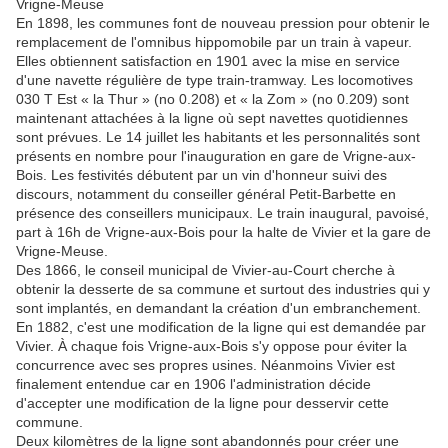
Vrigne-Meuse
En 1898, les communes font de nouveau pression pour obtenir le
remplacement de l'omnibus hippomobile par un train à vapeur.
Elles obtiennent satisfaction en 1901 avec la mise en service
d'une navette régulière de type train-tramway. Les locomotives
030 T Est « la Thur » (no 0.208) et « la Zom » (no 0.209) sont
maintenant attachées à la ligne où sept navettes quotidiennes
sont prévues. Le 14 juillet les habitants et les personnalités sont
présents en nombre pour l'inauguration en gare de Vrigne-aux-
Bois. Les festivités débutent par un vin d'honneur suivi des
discours, notamment du conseiller général Petit-Barbette en
présence des conseillers municipaux. Le train inaugural, pavoisé,
part à 16h de Vrigne-aux-Bois pour la halte de Vivier et la gare de
Vrigne-Meuse.
Des 1866, le conseil municipal de Vivier-au-Court cherche à
obtenir la desserte de sa commune et surtout des industries qui y
sont implantés, en demandant la création d'un embranchement.
En 1882, c'est une modification de la ligne qui est demandée par
Vivier. À chaque fois Vrigne-aux-Bois s'y oppose pour éviter la
concurrence avec ses propres usines. Néanmoins Vivier est
finalement entendue car en 1906 l'administration décide
d'accepter une modification de la ligne pour desservir cette
commune.
Deux kilomètres de la ligne sont abandonnés pour créer une